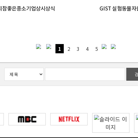
회참좋은종소기업상시상식
GIST 실험동물
1
2
3
4
5