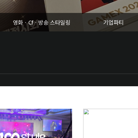
영화ㆍCfㆍ방송 스타일링
기업파티