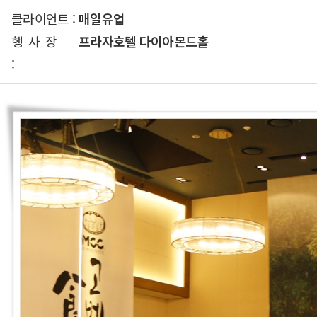
클라이언트 :
매일유업
행사장
프라자호텔 다이아몬드홀
: