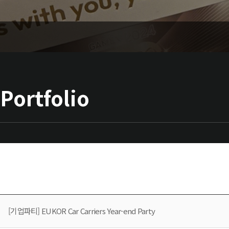
Portfolio
[기업파티] EUKOR Car Carriers Year-end Party