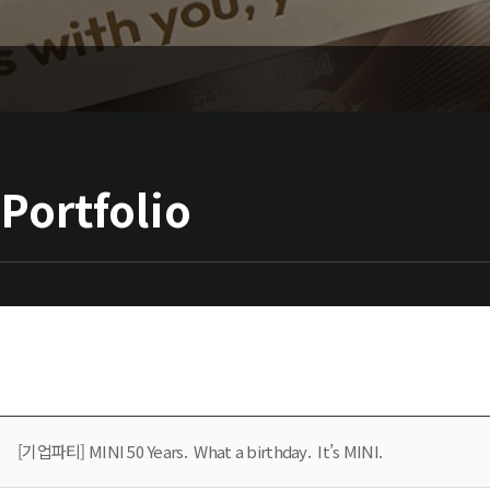
Portfolio
[기업파티] MINI 50 Years. What a birthday. It’s MINI.